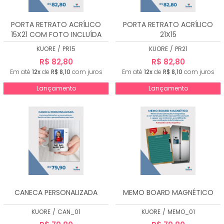
PORTA RETRATO ACRÍLICO
PORTA RETRATO ACRÍLICO
15X21 COM FOTO INCLUÍDA
21X15
KUORE
/
PR15
KUORE
/
PR21
R$ 82,80
R$ 82,80
Em até
12x
de
R$ 8,10
com juros
Em até
12x
de
R$ 8,10
com juros
Lançamento
Lançamento
CANECA PERSONALIZADA
MEMO BOARD MAGNÉTICO
KUORE
/
CAN_01
KUORE
/
MEMO_01