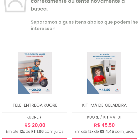
corretamente ou tente novamente a
busca.
Separamos alguns itens abaixo que podem lhe
interessar!
TELE-ENTREGA KUORE
KIT IMÃ DE GELADEIRA
KUORE
/
KUORE
/
KITIMA_01
R$ 20,00
R$ 45,50
Em até
12x
de
R$ 1,96
com juros
Em até
12x
de
R$ 4,45
com juros