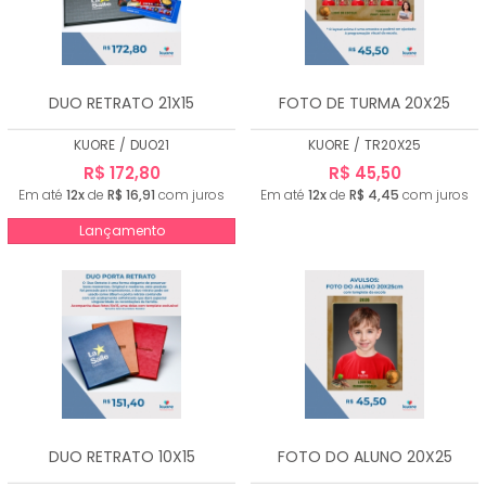
DUO RETRATO 21X15
FOTO DE TURMA 20X25
KUORE
/
DUO21
KUORE
/
TR20X25
R$ 172,80
R$ 45,50
Em até
12x
de
R$ 16,91
com juros
Em até
12x
de
R$ 4,45
com juros
Lançamento
DUO RETRATO 10X15
FOTO DO ALUNO 20X25