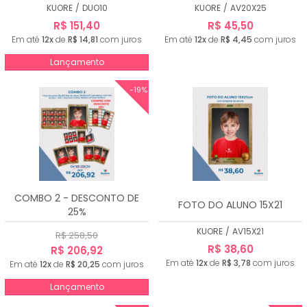
KUORE
/
DUO10
KUORE
/
AV20X25
R$ 151,40
R$ 45,50
Em até
12x
de
R$ 14,81
com juros
Em até
12x
de
R$ 4,45
com juros
Lançamento
-19%
COMBO 2 - DESCONTO DE
FOTO DO ALUNO 15X21
25%
KUORE
/
AV15X21
R$ 258,50
R$ 38,60
R$ 206,92
Em até
12x
de
R$ 3,78
com juros
Em até
12x
de
R$ 20,25
com juros
Lançamento