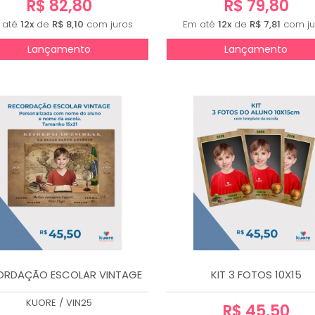
R$ 82,80
R$ 79,80
 até
12x
de
R$ 8,10
com juros
Em até
12x
de
R$ 7,81
com ju
Lançamento
Lançamento
ORDAÇÃO ESCOLAR VINTAGE
KIT 3 FOTOS 10X15
KUORE
/
VIN25
R$ 45,50