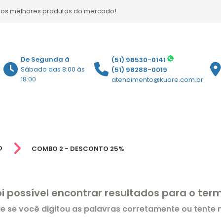
 os melhores produtos do mercado!
De Segunda à
(51) 98530-0141
Sábado das 8:00 às
(51) 98288-0019
18:00
atendimento@kuore.com.br
O
COMBO 2 - DESCONTO 25%
oi possível encontrar resultados para o te
ue se você digitou as palavras corretamente ou tente