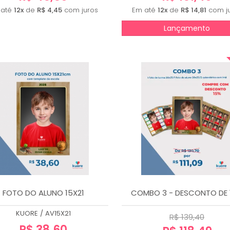
 até
12x
de
R$ 4,45
com juros
Em até
12x
de
R$ 14,81
com j
Lançamento
FOTO DO ALUNO 15X21
COMBO 3 - DESCONTO DE 
KUORE
/
AV15X21
R$ 139,40
R$ 38,60