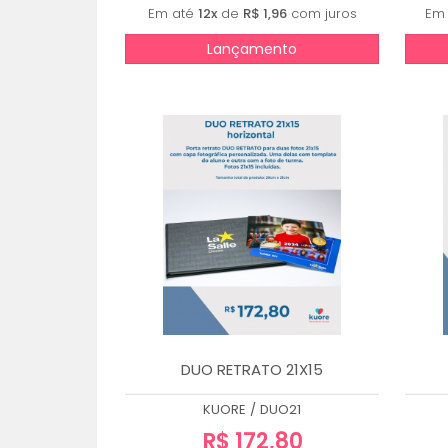
Em até
12x
de
R$ 1,96
com juros
Em
Lançamento
DUO RETRATO 21X15
KUORE
/
DUO21
R$ 172,80