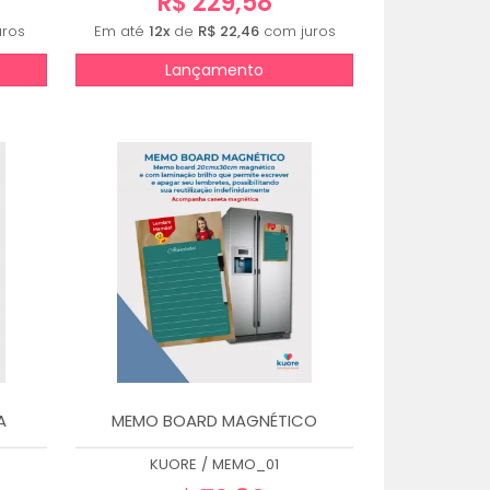
R$ 229,58
ros
Em até
12x
de
R$ 22,46
com juros
Lançamento
A
MEMO BOARD MAGNÉTICO
KUORE
/
MEMO_01