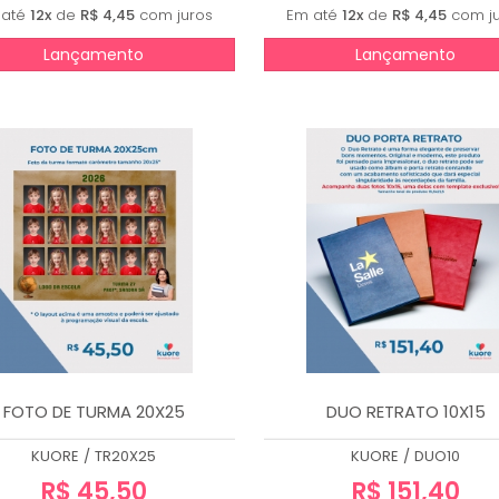
 até
12x
de
R$ 4,45
com juros
Em até
12x
de
R$ 4,45
com ju
Lançamento
Lançamento
FOTO DE TURMA 20X25
DUO RETRATO 10X15
KUORE
/
TR20X25
KUORE
/
DUO10
R$ 45,50
R$ 151,40