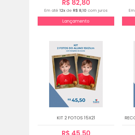
R$ 82,80
Em até
12x
de
R$ 8,10
com juros
Em
Lançamento
KIT 2 FOTOS 15X21
REC
R$ 45,50