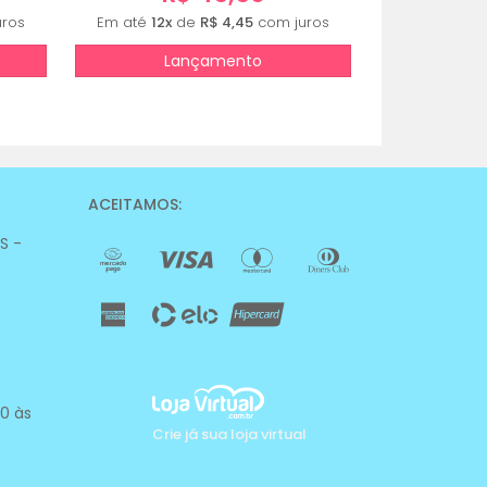
ros
Em até
12x
de
R$ 4,45
com juros
Lançamento
ACEITAMOS:
RS -
0 às
Crie já sua loja virtual