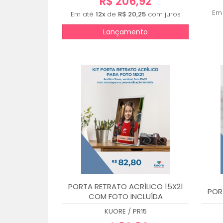
R$ 206,92
Em
Em até
12x
de
R$ 20,25
com juros
Lançamento
PORTA RETRATO ACRÍLICO 15X21
POR
COM FOTO INCLUÍDA
KUORE
/
PR15