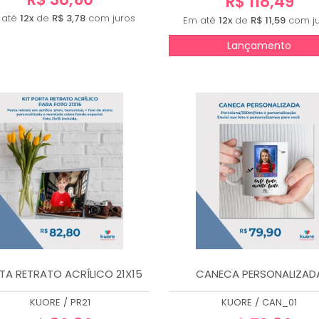
R$ 118,49
 até
12x
de
R$ 3,78
com juros
Em até
12x
de
R$ 11,59
com ju
Lançamento
TA RETRATO ACRÍLICO 21X15
CANECA PERSONALIZAD
KUORE
/
PR21
KUORE
/
CAN_01