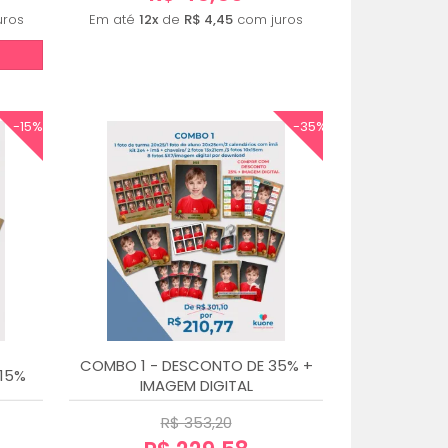
uros
Em até
12x
de
R$ 4,45
com juros
-15%
-35%
COMBO 1 - DESCONTO DE 35% +
15%
IMAGEM DIGITAL
R$ 353,20