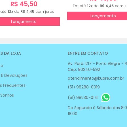
R$ 45,50
Em até
12x
de
R$ 4,45
com ju
 até
12x
de
R$ 4,45
com juros
Lançamento
Lançamento
S DA LOJA
ENTRE EM CONTATO
Av. Pará 1217 - Porto Alegre - 
to
Cep: 90240-592
 E Devoluções
atendimento@kuore.com.br
s Frequentes
(51) 98288-0019
 Somos
(51) 98530-0141
De Segunda à Sábado das 8:0
18:00