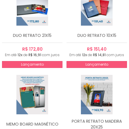
DUO RETRATO 21X15
DUO RETRATO 10X15
R$ 172,80
R$ 151,40
Em até
12x
de
R$ 16,91
com juros
Em até
12x
de
R$ 14,81
com juros
Lançamento
Lançamento
PORTA RETRATO MADEIRA
MEMO BOARD MAGNÉTICO
20X25