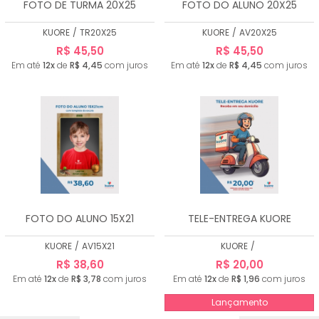
FOTO DE TURMA 20X25
FOTO DO ALUNO 20X25
KUORE
/
TR20X25
KUORE
/
AV20X25
R$ 45,50
R$ 45,50
Em até
12x
de
R$ 4,45
com juros
Em até
12x
de
R$ 4,45
com juros
FOTO DO ALUNO 15X21
TELE-ENTREGA KUORE
KUORE
/
AV15X21
KUORE
/
R$ 38,60
R$ 20,00
Em até
12x
de
R$ 3,78
com juros
Em até
12x
de
R$ 1,96
com juros
Lançamento