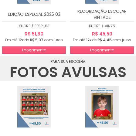
RECORDAÇÃO ESCOLAR
EDIÇÃO ESPECIAL 2025 03
VINTAGE
KUORE
/
EESP_03
KUORE
/
VIN25
R$ 51,80
R$ 45,50
Em até
12x
de
R$ 5,07
com juros
Em até
12x
de
R$ 4,45
com juros
Lançamento
Lançamento
PARA SUA ESCOLHA
FOTOS AVULSAS