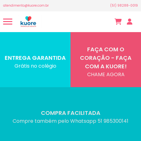
atendimento@kuore.com.br
(51) 98288-0019
FAÇA COM O
ENTREGA GARANTIDA
CORAÇÃO - FAÇA
Grátis no colégio
COM A KUORE!
CHAME AGORA
COMPRA FACILITADA
Compre também pelo Whatsapp 51 985300141