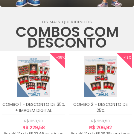
OS MAIS QUERIDINHOS
COMBOS COM
DESCONTO
-35%
-19%
COMBO 1 - DESCONTO DE 35%
COMBO 2 - DESCONTO DE
+ IMAGEM DIGITAL
25%
R$ 353,20
R$ 258,50
R$ 229,58
R$ 206,92
Em até
12x
de
R$ 22,46
com juros
Em até
12x
de
R$ 20,25
com juros