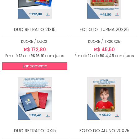
DUO RETRATO 21X15
FOTO DE TURMA 20X25
KUORE
/
DUO21
KUORE
/
TR20X25
R$ 172,80
R$ 45,50
Em até
12x
de
R$ 16,91
com juros
Em até
12x
de
R$ 4,45
com juros
Lançamento
DUO RETRATO 10X15
FOTO DO ALUNO 20X25