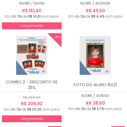
KUORE
/
DUO10
KUORE
/
AV20X25
R$ 151,40
R$ 45,50
Em até
12x
de
R$ 14,81
com juros
Em até
12x
de
R$ 4,45
com juros
Lançamento
-19%
COMBO 2 - DESCONTO DE
FOTO DO ALUNO 15X21
25%
KUORE
/
AV15X21
R$ 258,50
R$ 38,60
R$ 206,92
Em até
12x
de
R$ 3,78
com juros
Em até
12x
de
R$ 20,25
com juros
Lançamento