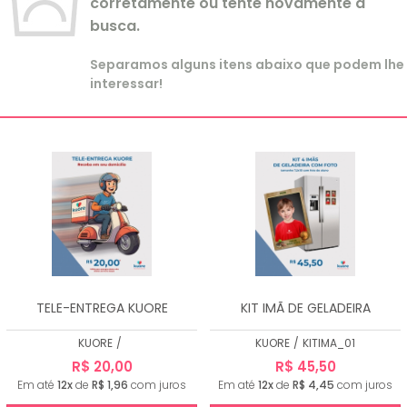
corretamente ou tente novamente a
busca.
Separamos alguns itens abaixo que podem lhe
interessar!
TELE-ENTREGA KUORE
KIT IMÃ DE GELADEIRA
KUORE
/
KUORE
/
KITIMA_01
R$ 20,00
R$ 45,50
Em até
12x
de
R$ 1,96
com juros
Em até
12x
de
R$ 4,45
com juros