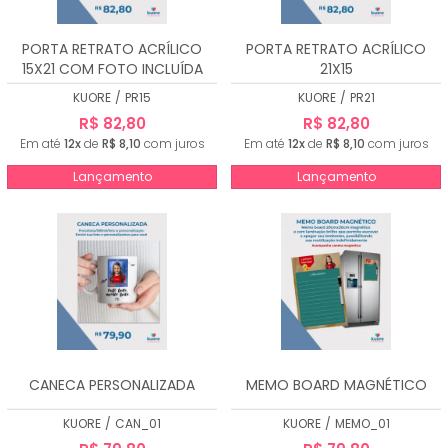
PORTA RETRATO ACRÍLICO
PORTA RETRATO ACRÍLICO
15X21 COM FOTO INCLUÍDA
21X15
KUORE
/
PR15
KUORE
/
PR21
R$ 82,80
R$ 82,80
Em até
12x
de
R$ 8,10
com juros
Em até
12x
de
R$ 8,10
com juros
Lançamento
Lançamento
CANECA PERSONALIZADA
MEMO BOARD MAGNÉTICO
KUORE
/
CAN_01
KUORE
/
MEMO_01