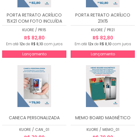
PORTA RETRATO ACRÍLICO
PORTA RETRATO ACRÍLICO
15X21 COM FOTO INCLUÍDA
21X15
KUORE
/
PR15
KUORE
/
PR21
R$ 82,80
R$ 82,80
Em até
12x
de
R$ 8,10
com juros
Em até
12x
de
R$ 8,10
com juros
Lançamento
Lançamento
CANECA PERSONALIZADA
MEMO BOARD MAGNÉTICO
KUORE
/
CAN_01
KUORE
/
MEMO_01