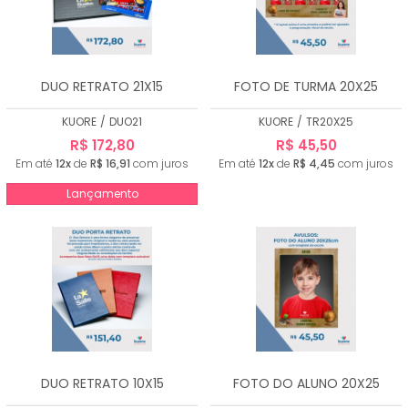
DUO RETRATO 21X15
FOTO DE TURMA 20X25
KUORE
/
DUO21
KUORE
/
TR20X25
R$ 172,80
R$ 45,50
Em até
12x
de
R$ 16,91
com juros
Em até
12x
de
R$ 4,45
com juros
Lançamento
DUO RETRATO 10X15
FOTO DO ALUNO 20X25