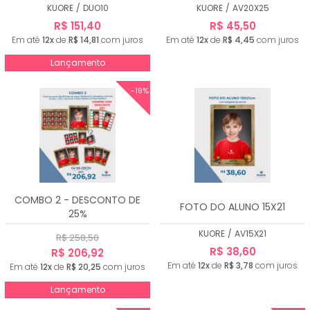
KUORE
/
DUO10
KUORE
/
AV20X25
R$ 151,40
R$ 45,50
Em até
12x
de
R$ 14,81
com juros
Em até
12x
de
R$ 4,45
com juros
Lançamento
-19%
COMBO 2 - DESCONTO DE
FOTO DO ALUNO 15X21
25%
KUORE
/
AV15X21
R$ 258,50
R$ 38,60
R$ 206,92
Em até
12x
de
R$ 3,78
com juros
Em até
12x
de
R$ 20,25
com juros
Lançamento