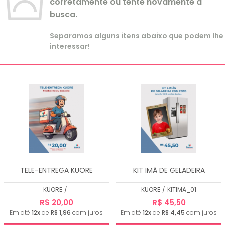
corretamente ou tente novamente a
busca.
Separamos alguns itens abaixo que podem lhe
interessar!
TELE-ENTREGA KUORE
KIT IMÃ DE GELADEIRA
KUORE
/
KUORE
/
KITIMA_01
R$ 20,00
R$ 45,50
Em até
12x
de
R$ 1,96
com juros
Em até
12x
de
R$ 4,45
com juros