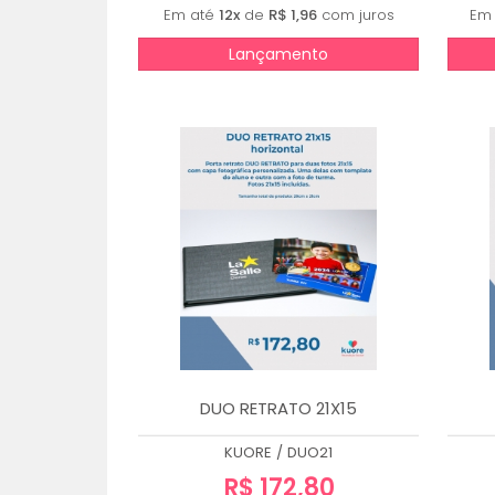
Em até
12x
de
R$ 1,96
com juros
Em
Lançamento
DUO RETRATO 21X15
KUORE
/
DUO21
R$ 172,80