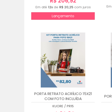
R$ 206,92
Em
Em até
12x
de
R$ 20,25
com juros
Lançamento
PORTA RETRATO ACRÍLICO 15X21
POR
COM FOTO INCLUÍDA
KUORE
/
PR15