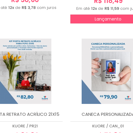
R$ 118,49
 até
12x
de
R$ 3,78
com juros
Em até
12x
de
R$ 11,59
com ju
Lançamento
TA RETRATO ACRÍLICO 21X15
CANECA PERSONALIZAD
KUORE
/
PR21
KUORE
/
CAN_01