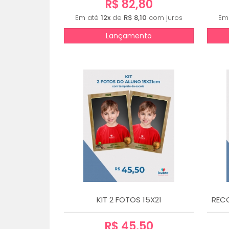
R$ 82,80
Em até
12x
de
R$ 8,10
com juros
Em
Lançamento
KIT 2 FOTOS 15X21
REC
R$ 45,50