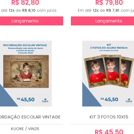
R$ 82,80
R$ 79,80
 até
12x
de
R$ 8,10
com juros
Em até
12x
de
R$ 7,81
com ju
Lançamento
Lançamento
ORDAÇÃO ESCOLAR VINTAGE
KIT 3 FOTOS 10X15
KUORE
/
VIN25
R$ 45,50