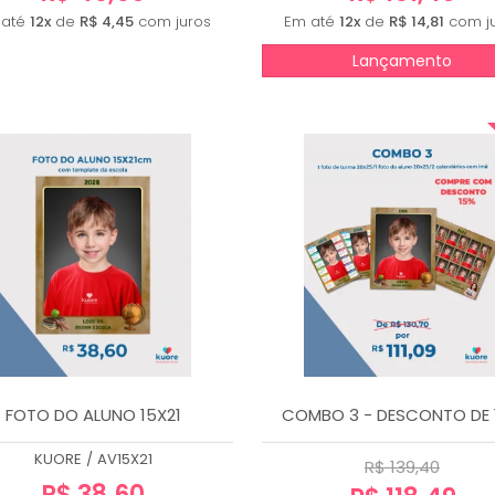
 até
12x
de
R$ 4,45
com juros
Em até
12x
de
R$ 14,81
com j
Lançamento
FOTO DO ALUNO 15X21
COMBO 3 - DESCONTO DE 
KUORE
/
AV15X21
R$ 139,40
R$ 38,60