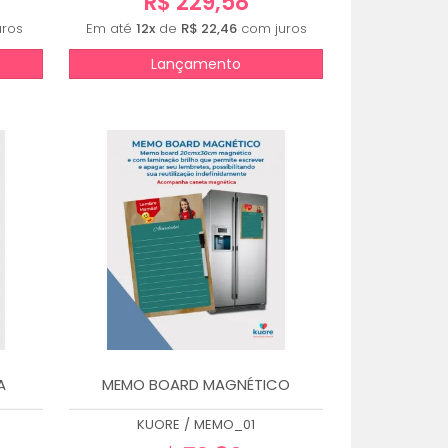
R$ 229,58
ros
Em até
12x
de
R$ 22,46
com juros
Lançamento
A
MEMO BOARD MAGNÉTICO
KUORE
/
MEMO_01