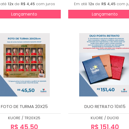
 até
12x
de
R$ 4,45
com juros
Em até
12x
de
R$ 4,45
com ju
Lançamento
Lançamento
FOTO DE TURMA 20X25
DUO RETRATO 10X15
KUORE
/
TR20X25
KUORE
/
DUO10
R$ 45,50
R$ 151,40