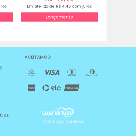
ros
Em até
12x
de
R$ 4,45
com juros
Lançamento
ACEITAMOS:
RS -
0 às
Crie já sua loja virtual