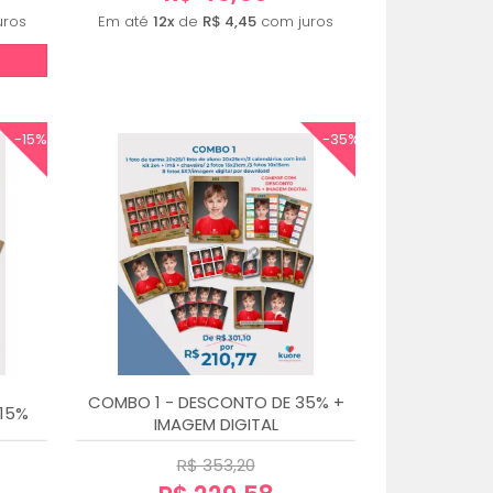
uros
Em até
12x
de
R$ 4,45
com juros
-15%
-35%
COMBO 1 - DESCONTO DE 35% +
15%
IMAGEM DIGITAL
R$ 353,20