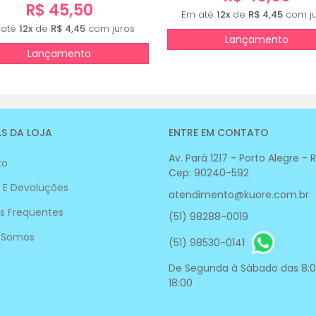
R$ 45,50
Em até
12x
de
R$ 4,45
com ju
 até
12x
de
R$ 4,45
com juros
Lançamento
Lançamento
S DA LOJA
ENTRE EM CONTATO
Av. Pará 1217 - Porto Alegre - 
to
Cep: 90240-592
 E Devoluções
atendimento@kuore.com.br
s Frequentes
(51) 98288-0019
 Somos
(51) 98530-0141
De Segunda à Sábado das 8:0
18:00