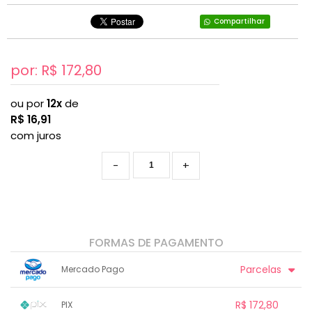
Compartilhar
por: R$
172,80
ou por
12x
de
R$
16,91
com juros
-
+
FORMAS DE PAGAMENTO
Parcelas
Mercado Pago
1x sem juros de R$ 172,80
7x com juros de R$ 27,61
R$ 172,80
PIX
2x com juros de R$ 88,46
8x com juros de R$ 24,30