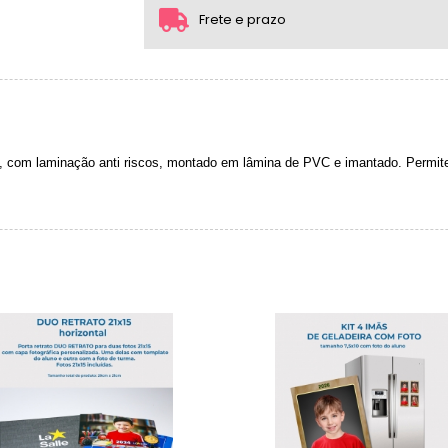
2x com juros de R$ 24,13
Frete e prazo
3x com juros de R$ 16,57
4x com juros de R$ 12,80
 com laminação anti riscos, montado em lâmina de PVC e imantado. Permite