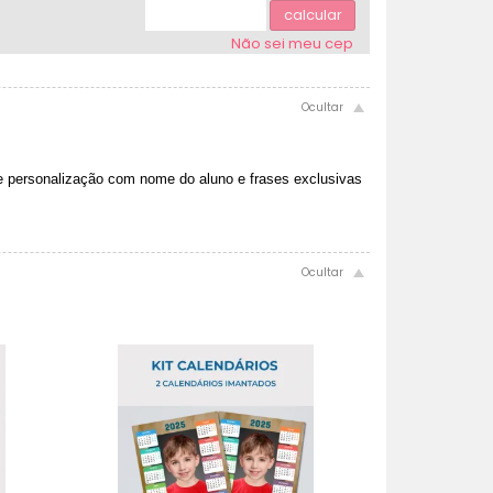
9x com juros de R$ 6,59
6x com juros de R$ 9,05
calcular
.
7x com juros de R$ 7,99
Não sei meu cep
.
.
 personalização com nome do aluno e frases exclusivas