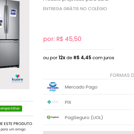
ENTREGA GRÁTIS NO COLÉGIO
por: R$
45,50
ou por
12x
de
R$
4,45
com juros
FORMAS 
Mercado Pago
1x sem juros de R$ 45,50
PIX
2x com juros de R$ 23,29
ompartilhar
3x com juros de R$ 15,89
1x sem juros de R$ 45,50
.
.
.
.
PagSeguro (UOL)
.
.
4x com juros de R$ 12,19
UE ESTE PRODUTO
1x sem juros de R$ 45,50
e para um amigo