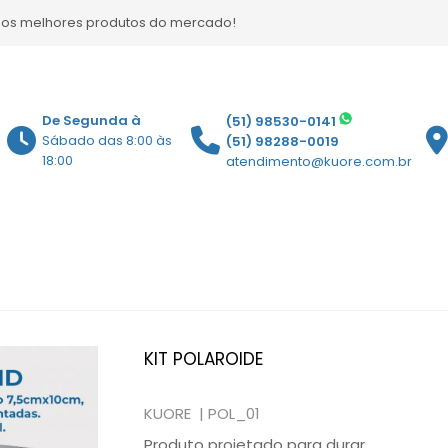
 os melhores produtos do mercado!
De Segunda à
(51) 98530-0141
Sábado das 8:00 às
(51) 98288-0019
18:00
atendimento@kuore.com.br
KIT POLAROIDE
KUORE |
POL_01
Produto projetado para durar