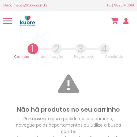
atendimento@kuore.com.br
(51) 98288-0019
1
2
3
4
Carrinho
Identificação
Pagamento
Concluído
Não há produtos no seu carrinho
Para inserir algum pedido no seu carrinho,
navegue pelos departamentos ou utilize a busca
do site.