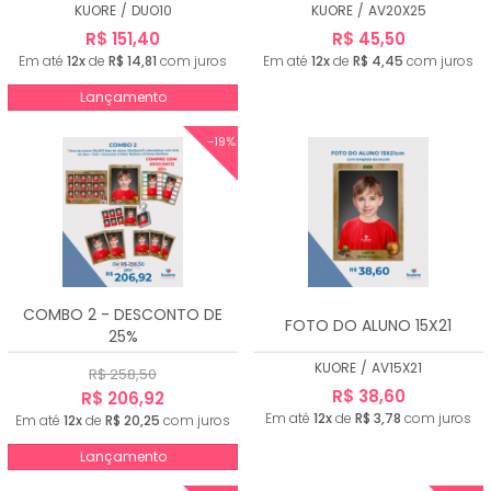
KUORE
/
DUO10
KUORE
/
AV20X25
R$ 151,40
R$ 45,50
Em até
12x
de
R$ 14,81
com juros
Em até
12x
de
R$ 4,45
com juros
Lançamento
-19%
COMBO 2 - DESCONTO DE
FOTO DO ALUNO 15X21
25%
KUORE
/
AV15X21
R$ 258,50
R$ 38,60
R$ 206,92
Em até
12x
de
R$ 3,78
com juros
Em até
12x
de
R$ 20,25
com juros
Lançamento