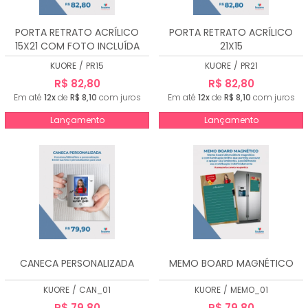
PORTA RETRATO ACRÍLICO
PORTA RETRATO ACRÍLICO
15X21 COM FOTO INCLUÍDA
21X15
KUORE
/
PR15
KUORE
/
PR21
R$ 82,80
R$ 82,80
Em até
12x
de
R$ 8,10
com juros
Em até
12x
de
R$ 8,10
com juros
Lançamento
Lançamento
CANECA PERSONALIZADA
MEMO BOARD MAGNÉTICO
KUORE
/
CAN_01
KUORE
/
MEMO_01
R$ 79,80
R$ 79,80