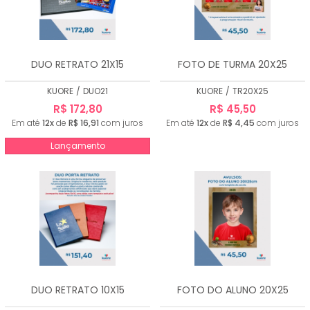
DUO RETRATO 21X15
FOTO DE TURMA 20X25
KUORE
/
DUO21
KUORE
/
TR20X25
R$ 172,80
R$ 45,50
Em até
12x
de
R$ 16,91
com juros
Em até
12x
de
R$ 4,45
com juros
Lançamento
DUO RETRATO 10X15
FOTO DO ALUNO 20X25