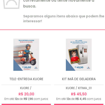
corretamente ou tente novamente a
busca.
Separamos alguns itens abaixo que podem lhe
interessar!
TELE-ENTREGA KUORE
KIT IMÃ DE GELADEIRA
KUORE
/
KUORE
/
KITIMA_01
R$ 20,00
R$ 45,50
Em até
12x
de
R$ 1,96
com juros
Em até
12x
de
R$ 4,45
com juros