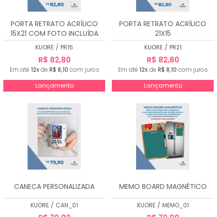
PORTA RETRATO ACRÍLICO
PORTA RETRATO ACRÍLICO
15X21 COM FOTO INCLUÍDA
21X15
KUORE
/
PR15
KUORE
/
PR21
R$ 82,80
R$ 82,80
Em até
12x
de
R$ 8,10
com juros
Em até
12x
de
R$ 8,10
com juros
Lançamento
Lançamento
CANECA PERSONALIZADA
MEMO BOARD MAGNÉTICO
KUORE
/
CAN_01
KUORE
/
MEMO_01