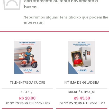
corretamente ou tente novamente a
busca.
Separamos alguns itens abaixo que podem lhe
interessar!
TELE-ENTREGA KUORE
KIT IMÃ DE GELADEIRA
KUORE
/
KUORE
/
KITIMA_01
R$ 20,00
R$ 45,50
Em até
12x
de
R$ 1,96
com juros
Em até
12x
de
R$ 4,45
com juros