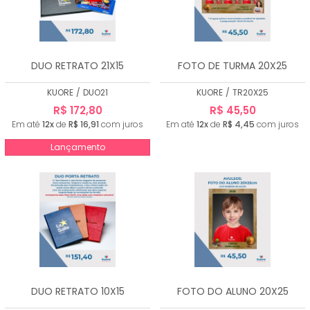
DUO RETRATO 21X15
FOTO DE TURMA 20X25
KUORE
/
DUO21
KUORE
/
TR20X25
R$ 172,80
R$ 45,50
Em até
12x
de
R$ 16,91
com juros
Em até
12x
de
R$ 4,45
com juros
Lançamento
DUO RETRATO 10X15
FOTO DO ALUNO 20X25