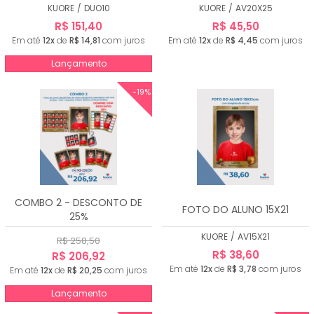
KUORE
/
DUO10
KUORE
/
AV20X25
R$ 151,40
R$ 45,50
Em até
12x
de
R$ 14,81
com juros
Em até
12x
de
R$ 4,45
com juros
Lançamento
-19%
COMBO 2 - DESCONTO DE
FOTO DO ALUNO 15X21
25%
KUORE
/
AV15X21
R$ 258,50
R$ 38,60
R$ 206,92
Em até
12x
de
R$ 3,78
com juros
Em até
12x
de
R$ 20,25
com juros
Lançamento